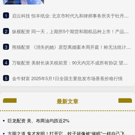
1
​启云科技 恒丰纸业: 北京市时代九和律师事务所关于牡丹江恒丰纸业股份有限公司发行股份购买资产暨关联交易之补充法律意见书（一）内容摘要
2
​纵横配资 同一天，上期所5个期货和期权品种上市！产品体系持续完善
3
​熊猫配资 《消失的她》原型离婚案本周开庭！称无法统计医疗次数和金额
4
​万银配资 美财长谈关税前景：90天内完不成所有协议 望与中方达成重大进展！
5
​金牛财富 2025年5月1日全国主要批发市场香蕉价格行情
最新文章
巨龙配资 美、布两油均跌近2%
方圆之道 鬼才发明！打开它，蚊子就像被“催眠”一样自己飞进去送死