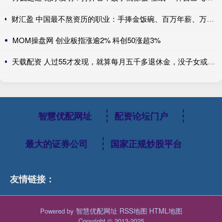
财汇盈 中国最不熬资历的职业：手捧金饭碗、百万年薪、万亿市场，不看经验、新人辈出？
MOM操盘网 创业板指涨逾2% 科创50涨超3%
天载配资 人过55才发现，就算每月五千多退休金，没子女或子女不成器，养老也只能做梦
智慧优配网址
配资论坛门户
最大的证券公司
国家正规炒股平台
友情链接：
智慧优配网址
RSS地图
HTML地图
Powered by
Copyright
© 2013-2025