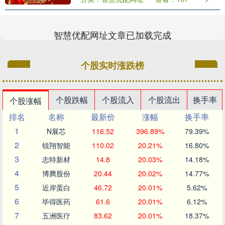
议，每年收获的辣椒都有了销路。9月18
日，南都N视频....
智慧优配网址文章已加载完成
个股实时涨跌榜
个股跌幅
个股流入
个股流出
换手率
个股涨幅
排名
名称
最新价
涨幅
换手率
1
N展芯
116.52
396.89%
79.39%
2
锐翔智能
110.02
20.21%
16.80%
3
志特新材
14.8
20.03%
14.18%
4
博腾股份
20.44
20.02%
14.77%
5
近岸蛋白
46.72
20.01%
5.62%
6
毕得医药
61.6
20.01%
6.12%
7
五洲医疗
83.62
20.01%
18.37%