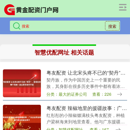
搜索
智慧优配网址 相关话题
粤友配资 让北宋头疼不已的“契丹”，是现在的哪个民族？说出来你或许不信
契丹族，作为中国历史上一个重要的民
族，其身影在很多历史事件中都有着浓墨
重彩的一笔。特别是在宋朝时期，契丹族
分类：最大的证券公司
查看：226
建立的辽朝曾经是北方的强大游牧帝国。
辽朝与宋朝之间的关....
粤友配资 辣椒地里的援疆故事：广东企业带动种植户亩均利润达两千
红彤彤的小辣椒缀满枝头粤友配资，种植
户梁林海来到地里查看。他与广东援疆企
业新地生物科技有限公司达成相关供应协
分类：智慧优配网址
查看：167