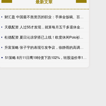
最新文章
财汇盈 中国最不熬资历的职业：手捧金饭碗、百万年薪、万亿市场，不看经验、新人辈出？
天载配资 人过55才发现，就算每月五千多退休金，没子女或子女不成器，养老也只能做梦
杜德配资 夏日沁凉穿搭已上线！欧度休闲Polo衫，解锁男士清爽型格_面料_内容_版型
升富策略 张子宇的表现引发争议，徐静雨的高调言论是否过于乐观？_中国女篮_比赛_进攻
51策略 8月11日鹰19转债下跌102%，转股溢价率1325%