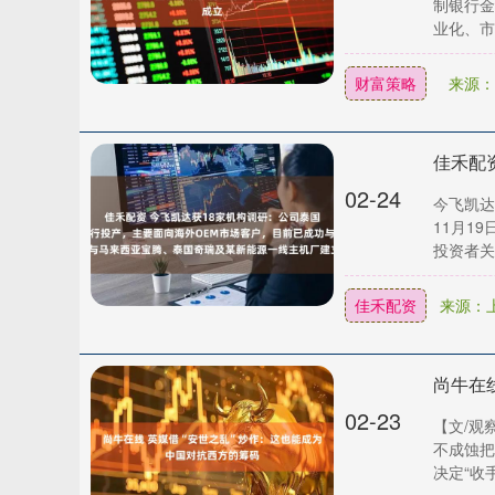
制银行金
业化、市场
财富策略
来源：
02-24
今飞凯达
11月1
投资者关..
佳禾配资
来源：
尚牛在
02-23
【文/观
不成蚀把
决定“收手