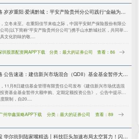
京海策略 岁岁重阳·爱满黔城：平安产险贵州分公司践行“金融为民”，守护金色晚年
，立冬未至。在重阳佳节来临之际，中国平安财产保险股份有限公
公司(以下简称“平安产险贵州分公司”)携手山水黔城社区，共同举办
具文化韵味的敬....
深圳股票配资网APP下载
分类：最大的证券公司
查看：86
股市策略 公告速递：建信新兴市场混合（QDII）基金基金暂停大额申购、定期定额投资
，11月8日建信基金管理有限责任公司发布《建信新兴市场优选混
投资基金基金暂停大额申购、定期定额投资公告》。公告中提示，
额度限制，自20....
广州华鑫策略APP下载
分类：最大的证券公司
查看：89
德宏信投 华尔街到陆家嘴精选丨科技巨头加速布局太空算力！闪迪NAND涨价50% 高盛预测紧缺至2026年