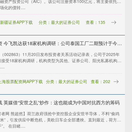
融资产投资公司（AIC）。该公司注册资本100亿元，将主要依托专
化的债转....
新疆证券APP下载
分类：最大的证券公司
查看：135
佳禾配资 今飞凯达获18家机构调研：公司泰国工厂二期预计于今年进行投产，主要面向海外OEM市场客户，目前已成功与马来西亚宝腾、泰国奇瑞及某新能源一线主机厂建立合作关系（附调研问答）
（002863）11月20日发布投资者关系活动记录表，公司于2025年
9日接受18家机构调研，机构类型为其他、证券公司、阳光私募机构。
..
上海股票配资网APP下载
分类：最大的证券公司
查看：202
线 英媒借“安世之乱”炒作：这也能成为中国对抗西方的筹码
察者网 熊超然】荷兰政府强抢中资控股企业安世半导体，不料“偷鸡
米”，引发供应中断危机，美欧日车企全部遭殃。直到最近，荷方才
”。 在目睹....