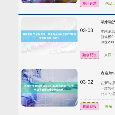
赣州达慧
来源
03-03
本站消息
新规模0
中盘200..
融创配资
来源：
03-02
在新能源
一款售价
公里的综合
鑫赢智投
来源