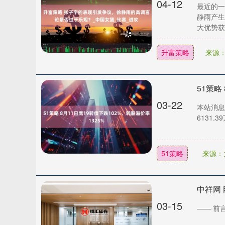
04-12
最近的一
静雨产生
大优势获
升富策略
来源
51策略
03-22
本站消息，
6131.
51策略
来源：
03-15
——·前言