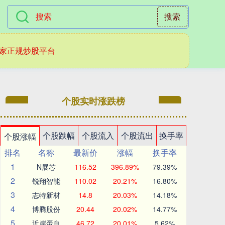
搜索
家正规炒股平台
个股实时涨跌榜
个股跌幅
个股流入
个股流出
换手率
个股涨幅
排名
名称
最新价
涨幅
换手率
1
N展芯
116.52
396.89%
79.39%
2
锐翔智能
110.02
20.21%
16.80%
3
志特新材
14.8
20.03%
14.18%
4
博腾股份
20.44
20.02%
14.77%
5
近岸蛋白
46.72
20.01%
5.62%