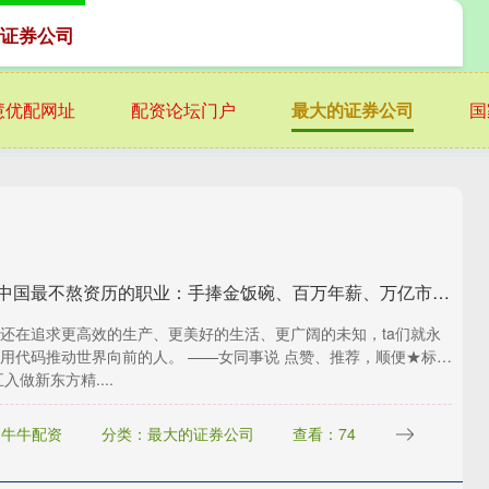
证券公司
慧优配网址
配资论坛门户
最大的证券公司
国
财汇盈 中国最不熬资历的职业：手捧金饭碗、百万年薪、万亿市场，不看经验、新人辈出？
还在追求更高效的生产、更美好的生活、更广阔的未知，ta们就永
用代码推动世界向前的人。 ——女同事说 点赞、推荐，顺便★标俺
入做新东方精....
：牛牛配资
分类：最大的证券公司
查看：74