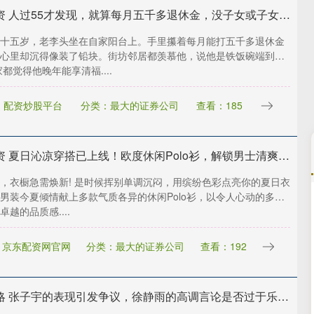
天载配资 人过55才发现，就算每月五千多退休金，没子女或子女不成器，养老也只能做梦
十五岁，老李头坐在自家阳台上。手里攥着每月能打五千多退休金
心里却沉得像装了铅块。街坊邻居都羡慕他，说他是铁饭碗端到
家都觉得他晚年能享清福....
：配资炒股平台
分类：最大的证券公司
查看：185
杜德配资 夏日沁凉穿搭已上线！欧度休闲Polo衫，解锁男士清爽型格_面料_内容_版型
，衣橱急需焕新! 是时候挥别单调沉闷，用缤纷色彩点亮你的夏日衣
男装今夏倾情献上多款气质各异的休闲Polo衫，以令人心动的多巴
沪深300
4694.44
.42%
43.13
0.93%
越的品质感....
：京东配资网官网
分类：最大的证券公司
查看：192
升富策略 张子宇的表现引发争议，徐静雨的高调言论是否过于乐观？_中国女篮_比赛_进攻