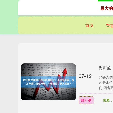
最大的
首页
智
07-12
只要人类
远是那个
们 四舍五
财汇盈
来源