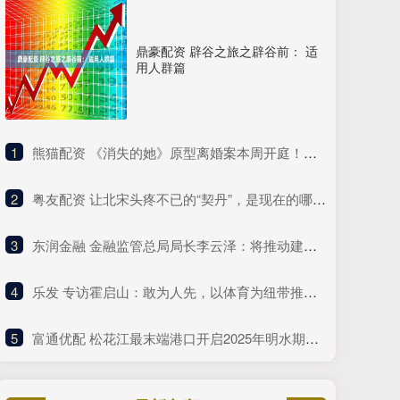
鼎豪配资 辟谷之旅之辟谷前： 适
用人群篇
1
​熊猫配资 《消失的她》原型离婚案本周开庭！称无法统计医疗次数和金额
2
​粤友配资 让北宋头疼不已的“契丹”，是现在的哪个民族？说出来你或许不信
3
​东润金融 金融监管总局局长李云泽：将推动建立信贷支持科技创新的专门机制 支持银行有序设立科技金融专门机构
4
​乐发 专访霍启山：敢为人先，以体育为纽带推动大湾区融合
5
​富通优配 松花江最末端港口开启2025年明水期国际货物运输