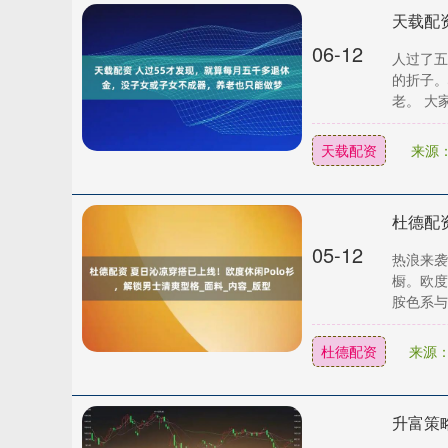
06-12
人过了五
的折子。
老。 大
天载配资
来源
05-12
热浪来袭
橱。欧度
深证成指
14311.01
.68
1.02%
200.89
1
胺色系与卓
杜德配资
来源