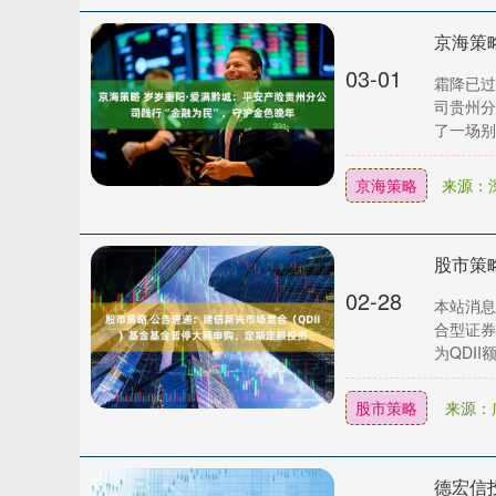
03-01
霜降已过
司贵州分
了一场别
京海策略
来源：
02-28
本站消息
合型证券
为QDII
股市策略
来源：