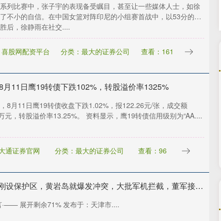
系列比赛中，张子宇的表现备受瞩目，甚至让一些媒体人士，如徐
了不小的自信。在中国女篮对阵印尼的小组赛首战中，以53分的巨
胜后，徐静雨在社交....
：喜股网配资平台
分类：最大的证券公司
查看：161
 8月11日鹰19转债下跌102%，转股溢价率1325%
8月11日鹰19转债收盘下跌1.02%，报122.26元/张，成交额
39万元，转股溢价率13.25%。 资料显示，鹰19转债信用级别为“AA....
大通证券官网
分类：最大的证券公司
查看：96
中祥网 刚设保护区，黄岩岛就爆发冲突，大批军机拦截，董军接到美方电话
·—— 展开剩余71% 发布于：天津市....