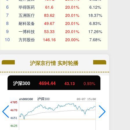
6
毕得医药
61.6
20.01%
6.12%
7
五洲医疗
83.62
20.01%
18.37%
8
耐科装备
49.67
20.01%
6.83%
9
一博科技
53.33
20.01%
17.26%
10
方邦股份
146.16
20.00%
7.68%
沪深京行情 实时轮播
北证50
1134.24
创
11.37
1.01%