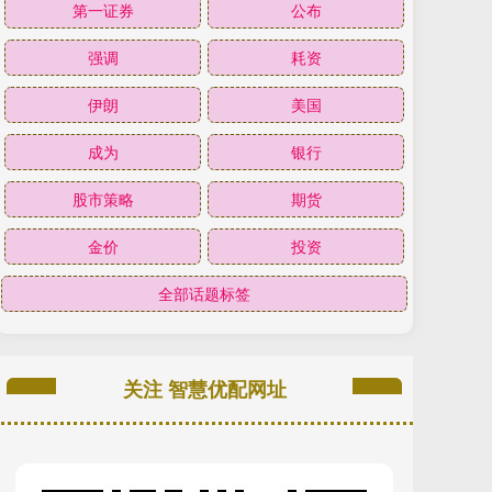
第一证券
公布
强调
耗资
伊朗
美国
成为
银行
股市策略
期货
金价
投资
全部话题标签
关注 智慧优配网址