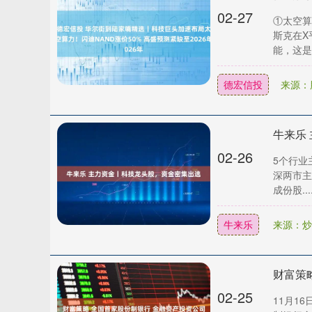
02-27
①太空算
斯克在X
能，这是实
德宏信投
来源：
牛来乐
02-26
5个行业
深两市主
成份股...
牛来乐
来源：炒
财富策
02-25
11月1