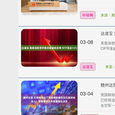
中祥网
来源：聚
达道宝 
03-08
美股加密
CIFR涨
达道宝
来源
03-04
美国财政
已经筛选
在空军一