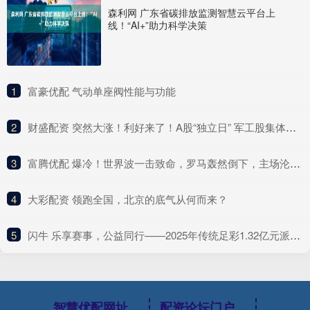
森利网 广东省碳排放监测智慧云平台上
线！“AI+”助力科学决策
1
​富豪优配 气动单座阀性能与功能
2
​财盛配资 突然大涨！利好来了！A股“独立日” 军工股集体爆发
3
​富腾优配 爆冷！世界波一击致命，罗马轰然倒下，主场沦陷，两连胜被终结
4
​大彩配资 领跑全国，北京的底气从何而来？
5
​闪牛 乐享赛事，公益同行——2025年传统足彩1.32亿元派奖启动
智慧优配网址
配资论坛门户