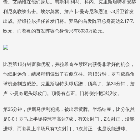
锋。艾纳维在他们身后。韦斯利-利马、科内、克里斯坦特和安赫
利尼奥联袂出击。埃尔莫索、詹卢卡-曼奇尼和恩迪卡3后卫首发
出战。斯维拉尔担任首发门将。罗马的首发阵容总身高达2.17亿
欧元。而都灵的首发阵容总身价只有8030万欧元。
比赛第12分钟富腾优配，弗拉希奇在禁区内获得非常好的机会，
他低射远角，结果稍稍偏出了右侧立柱。第16分钟，罗马依靠角
球机会制造威胁。克里斯坦特头球后蹭，顶高了。第34分钟，詹
卢卡-曼奇尼头球攻门。顶得有点正。门将侧扑把球没收。
第35分钟，伊斯马伊利犯规，被出示黄牌。半场结束，比分依然
是0-0！罗马上半场控球率高达7成，有9次射门，2次射正，没能
进球。而都灵上半场只有3次射门，1次射正，也是没能进球。