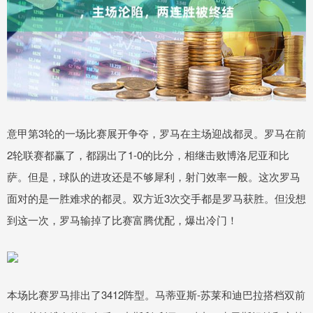
意甲第3轮的一场比赛展开争夺，罗马在主场迎战都灵。罗马在前
2轮联赛都赢了，都踢出了1-0的比分，相继击败博洛尼亚和比
萨。但是，球队的进攻还是不够犀利，射门效率一般。这次罗马
面对的是一胜难求的都灵。双方近3次交手都是罗马获胜。但没想
到这一次，罗马输掉了比赛富腾优配，爆出冷门！
本场比赛罗马排出了3412阵型。马蒂亚斯-苏莱和迪巴拉搭档双前