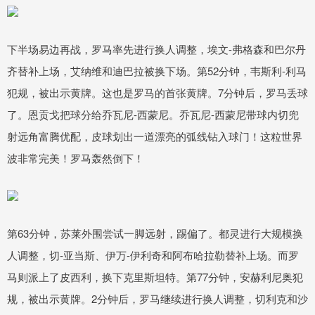
下半场易边再战，罗马率先进行换人调整，埃文-弗格森和巴尔丹
齐替补上场，艾纳维和迪巴拉被换下场。第52分钟，韦斯利-利马
犯规，被出示黄牌。这也是罗马的首张黄牌。7分钟后，罗马丢球
了。恩贡戈把球分给乔瓦尼-西蒙尼。乔瓦尼-西蒙尼带球内切兜
射远角富腾优配，皮球划出一道漂亮的弧线钻入球门！这粒世界
波非常完美！罗马轰然倒下！
第63分钟，苏莱外围尝试一脚远射，踢偏了。都灵进行大规模换
人调整，切-亚当斯、伊万-伊利奇和阿布哈拉勒替补上场。而罗
马则派上了皮西利，换下克里斯坦特。第77分钟，安赫利尼奥犯
规，被出示黄牌。2分钟后，罗马继续进行换人调整，切利克和沙