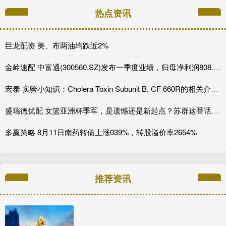
热点资讯
巨龙配资 美、布两油均跌近2%
金岭速配 中富通(300560.SZ)发布一季度业绩，归母净利润808.34万元，增长5.38%
宏泰 实验小知识：Cholera Toxin Subunit B, CF 660R的相关介绍_荧光_试剂_细胞膜
盛瑞德优配 女篮亚洲杯季军，是遗憾还是新起点？苏群这番话炸了！_中国女篮_日本队_比赛
多赢策略 8月11日南药转债上涨039%，转股溢价率2654%
推荐资讯