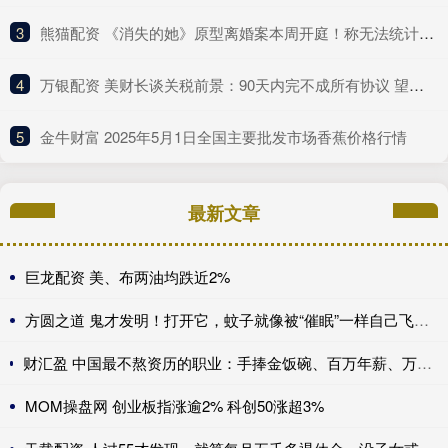
3
​熊猫配资 《消失的她》原型离婚案本周开庭！称无法统计医疗次数和金额
4
​万银配资 美财长谈关税前景：90天内完不成所有协议 望与中方达成重大进展！
5
​金牛财富 2025年5月1日全国主要批发市场香蕉价格行情
最新文章
巨龙配资 美、布两油均跌近2%
方圆之道 鬼才发明！打开它，蚊子就像被“催眠”一样自己飞进去送死
财汇盈 中国最不熬资历的职业：手捧金饭碗、百万年薪、万亿市场，不看经验、新人辈出？
MOM操盘网 创业板指涨逾2% 科创50涨超3%