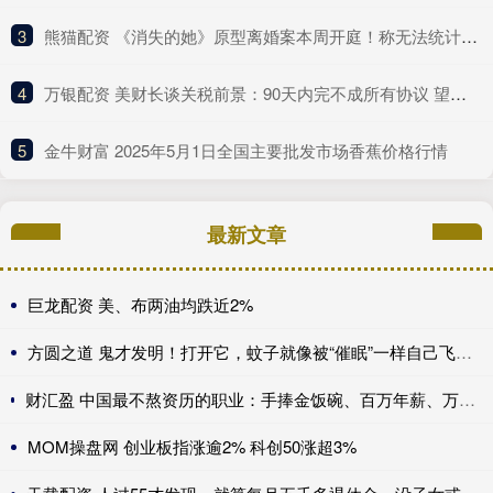
3
​熊猫配资 《消失的她》原型离婚案本周开庭！称无法统计医疗次数和金额
4
​万银配资 美财长谈关税前景：90天内完不成所有协议 望与中方达成重大进展！
5
​金牛财富 2025年5月1日全国主要批发市场香蕉价格行情
最新文章
巨龙配资 美、布两油均跌近2%
方圆之道 鬼才发明！打开它，蚊子就像被“催眠”一样自己飞进去送死
财汇盈 中国最不熬资历的职业：手捧金饭碗、百万年薪、万亿市场，不看经验、新人辈出？
MOM操盘网 创业板指涨逾2% 科创50涨超3%