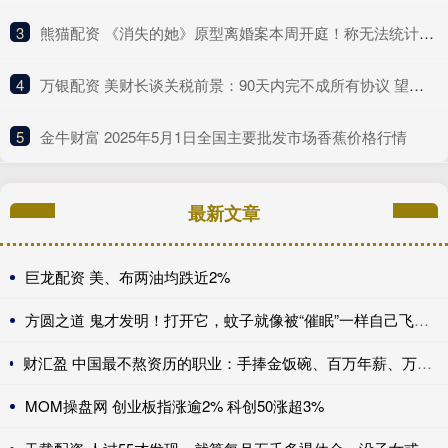
3
​熊猫配资 《消失的她》原型离婚案本周开庭！称无法统计医疗次数和金额
4
​万银配资 美财长谈关税前景：90天内完不成所有协议 望与中方达成重大进展！
5
​金牛财富 2025年5月1日全国主要批发市场香蕉价格行情
最新文章
巨龙配资 美、布两油均跌近2%
方圆之道 鬼才发明！打开它，蚊子就像被“催眠”一样自己飞进去送死
财汇盈 中国最不熬资历的职业：手捧金饭碗、百万年薪、万亿市场，不看经验、新人辈出？
MOM操盘网 创业板指涨逾2% 科创50涨超3%