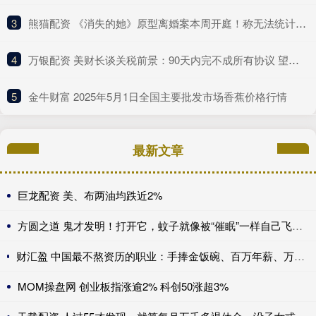
3
​熊猫配资 《消失的她》原型离婚案本周开庭！称无法统计医疗次数和金额
4
​万银配资 美财长谈关税前景：90天内完不成所有协议 望与中方达成重大进展！
5
​金牛财富 2025年5月1日全国主要批发市场香蕉价格行情
最新文章
巨龙配资 美、布两油均跌近2%
方圆之道 鬼才发明！打开它，蚊子就像被“催眠”一样自己飞进去送死
财汇盈 中国最不熬资历的职业：手捧金饭碗、百万年薪、万亿市场，不看经验、新人辈出？
MOM操盘网 创业板指涨逾2% 科创50涨超3%