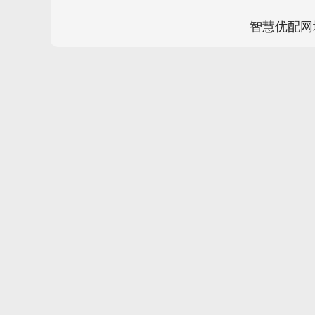
智慧优配网
指数
3940.04
深证成指
14
39.68
1.02%