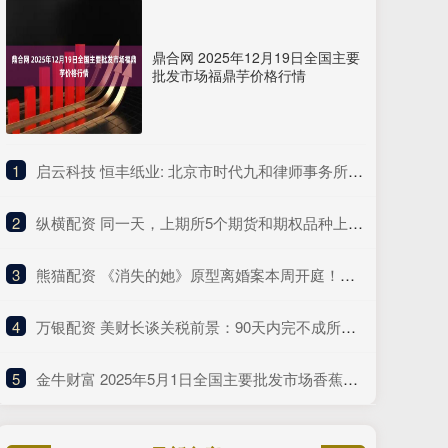
鼎合网 2025年12月19日全国主要
批发市场福鼎芋价格行情
1
​启云科技 恒丰纸业: 北京市时代九和律师事务所关于牡丹江恒丰纸业股份有限公司发行股份购买资产暨关联交易之补充法律意见书（一）内容摘要
2
​纵横配资 同一天，上期所5个期货和期权品种上市！产品体系持续完善
3
​熊猫配资 《消失的她》原型离婚案本周开庭！称无法统计医疗次数和金额
4
​万银配资 美财长谈关税前景：90天内完不成所有协议 望与中方达成重大进展！
5
​金牛财富 2025年5月1日全国主要批发市场香蕉价格行情