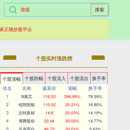
搜索
家正规炒股平台
个股实时涨跌榜
个股跌幅
个股流入
个股流出
换手率
个股涨幅
排名
名称
最新价
涨幅
换手率
1
N展芯
116.52
396.89%
79.39%
2
锐翔智能
110.02
20.21%
16.80%
3
志特新材
14.8
20.03%
14.18%
4
博腾股份
20.44
20.02%
14.77%
5
近岸蛋白
46.72
20.01%
5.62%