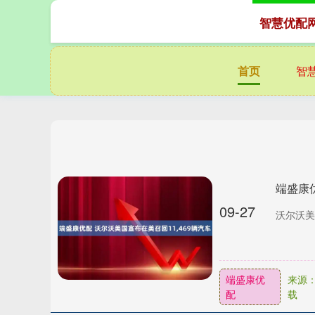
智慧优配
首页
智
端盛康优
09-27
沃尔沃美国
端盛康优
来源：
配
载