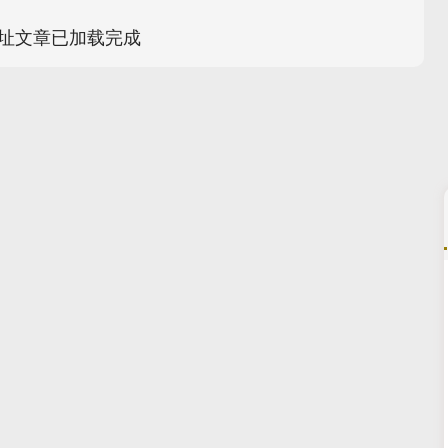
址文章已加载完成
311.01
沪深300
4694.44
200.89
1.42%