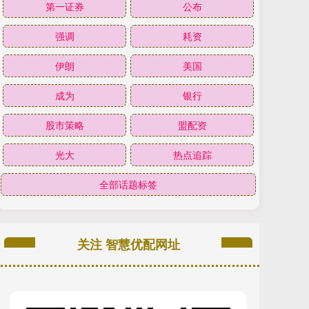
第一证券
公布
强调
耗资
伊朗
美国
成为
银行
股市策略
盟配资
光大
热点追踪
全部话题标签
关注 智慧优配网址