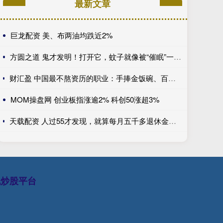
最新文章
巨龙配资 美、布两油均跌近2%
方圆之道 鬼才发明！打开它，蚊子就像被“催眠”一样自己飞进去送死
财汇盈 中国最不熬资历的职业：手捧金饭碗、百万年薪、万亿市场，不看经验、新人辈出？
MOM操盘网 创业板指涨逾2% 科创50涨超3%
天载配资 人过55才发现，就算每月五千多退休金，没子女或子女不成器，养老也只能做梦
规炒股平台