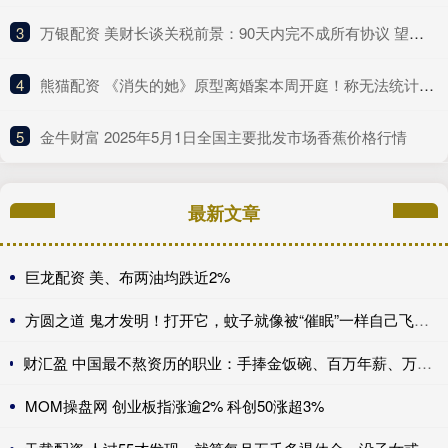
3
​万银配资 美财长谈关税前景：90天内完不成所有协议 望与中方达成重大进展！
4
​熊猫配资 《消失的她》原型离婚案本周开庭！称无法统计医疗次数和金额
5
​金牛财富 2025年5月1日全国主要批发市场香蕉价格行情
最新文章
巨龙配资 美、布两油均跌近2%
方圆之道 鬼才发明！打开它，蚊子就像被“催眠”一样自己飞进去送死
财汇盈 中国最不熬资历的职业：手捧金饭碗、百万年薪、万亿市场，不看经验、新人辈出？
MOM操盘网 创业板指涨逾2% 科创50涨超3%