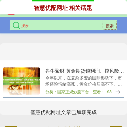
智慧优配网址 相关话题
搜索
犇牛聚财 黄金期货锁利润、控风险 我国“商品期货重器”如何护航黄金产业发展
今年以来，在复杂多变的国际形势下，市
场避险情绪高涨，黄金价格居高不下。伦
敦金长期处于3300美元/盎司以上，国内金
分类：国家正规炒股平台
查看：198
饰价格一度突破1000元/克。受高金价影
响，金....
智慧优配网址文章已加载完成