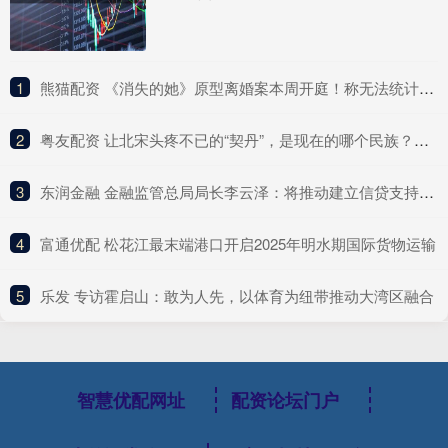
1
​熊猫配资 《消失的她》原型离婚案本周开庭！称无法统计医疗次数和金额
2
​粤友配资 让北宋头疼不已的“契丹”，是现在的哪个民族？说出来你或许不信
3
​东润金融 金融监管总局局长李云泽：将推动建立信贷支持科技创新的专门机制 支持银行有序设立科技金融专门机构
4
​富通优配 松花江最末端港口开启2025年明水期国际货物运输
5
​乐发 专访霍启山：敢为人先，以体育为纽带推动大湾区融合
智慧优配网址
配资论坛门户