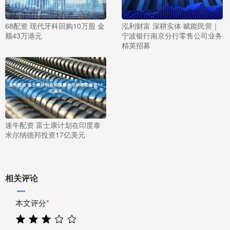
68配资 现代牙科回购10万股 金
泓利财富 深耕实体·赋能民营｜
额43万港元
宁波银行南京分行零售公司业务
精英招募
速牛配资 富士康计划在印度泰
米尔纳德邦投资17亿美元
相关评论
本文评分
*