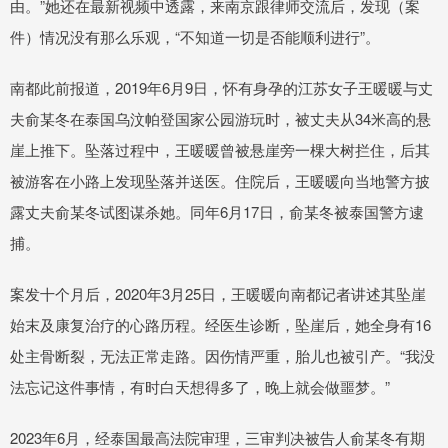
由。”她还在最新视频中透露，来南京跟律师交流后，发现（案
件）情况没有那么乐观，“不知道一切是否能顺利进行”。
南都此前报道，2019年6月9日，怀有身孕的江苏女子王暖暖与丈
夫俞某冬在泰国乌汶帕登国家公园游玩时，被丈夫从34米高的悬
崖上推下。坠落过程中，王暖暖曾被悬崖旁一棵大树拦住，后其
被游客在小路上发现坠落并送医。住院后，王暖暖向当地警方披
露丈夫俞某冬试图谋杀她。同年6月17日，俞某冬被泰国警方逮
捕。
案发十个月后，2020年3月25日，王暖暖向南都记者讲述其坠崖
始末及康复治疗的心路历程。经医生诊断，坠崖后，她全身有16
处主骨断裂，无法正常走路。因伤情严重，胎儿也被引产。“我没
法忘记这件事情，有时白天想得多了，晚上就会做噩梦。”
2023年6月，经泰国最高法院审理，三审判决被告人俞某冬有期