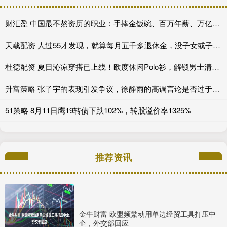
财汇盈 中国最不熬资历的职业：手捧金饭碗、百万年薪、万亿市场，不看经验、新人辈出？
天载配资 人过55才发现，就算每月五千多退休金，没子女或子女不成器，养老也只能做梦
杜德配资 夏日沁凉穿搭已上线！欧度休闲Polo衫，解锁男士清爽型格_面料_内容_版型
升富策略 张子宇的表现引发争议，徐静雨的高调言论是否过于乐观？_中国女篮_比赛_进攻
51策略 8月11日鹰19转债下跌102%，转股溢价率1325%
推荐资讯
金牛财富 欧盟频繁动用单边经贸工具打压中
企，外交部回应