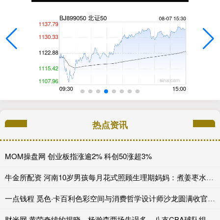
热点资讯
MOM操盘网 创业板指涨逾2% 科创50涨超3%
牛金所配资 河南10岁男孩每月花式照顾生理期妈妈：煮姜枣水，主动洗衣做饭！妈妈感动晒视频
一点钱程 觅色·卡百利色彩空间与消费哲学设计师沙龙圆满收官_艺术_心理_产品
财米网 黄荣奇续约揭晓，杨瀚森两场失误多，八支CBA球队组团选外援_广东_广厦_辽宁