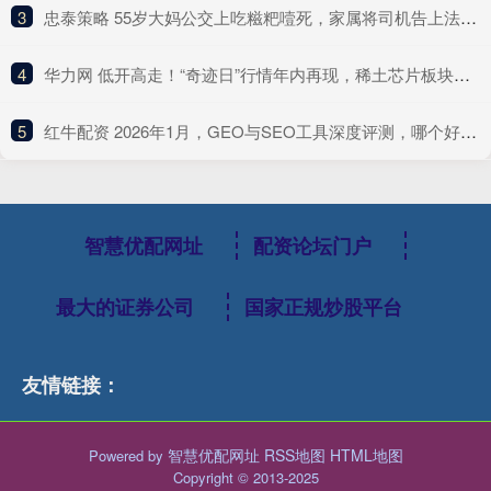
3
​忠泰策略 55岁大妈公交上吃糍粑噎死，家属将司机告上法庭索赔100万，司机傻眼：她自己噎死的，跟我何干！
4
​华力网 低开高走！“奇迹日”行情年内再现，稀土芯片板块逆势大涨 | 华宝3A日报（2025.10.13）
5
​红牛配资 2026年1月，GEO与SEO工具深度评测，哪个好？Top平台优缺点大盘点
智慧优配网址
配资论坛门户
最大的证券公司
国家正规炒股平台
友情链接：
智慧优配网址
RSS地图
HTML地图
Powered by
Copyright
© 2013-2025