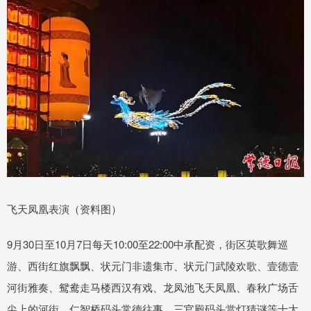
飞天凤凰表演（资料图）
9月30日至10月7日每天10:00至22:00中承配资，街区英歌舞巡
游、西街红旗飘飘、状元门非遗集市、状元门武陵欢歌、壹德壹
河街雅奏、鸳鸯走马楼西汉有戏、龙凤池飞天凤凰、春秋广场舌
尖上的河街、仁智桥码头常德往事、三官殿码头赏灯猜谜等十大