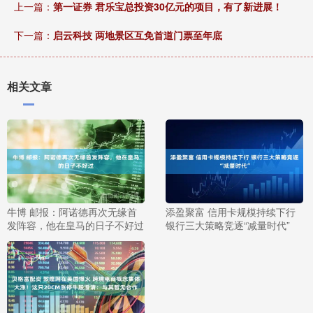
上一篇：
第一证券 君乐宝总投资30亿元的项目，有了新进展！
下一篇：
启云科技 两地景区互免首道门票至年底
相关文章
牛博 邮报：阿诺德再次无缘首
添盈聚富 信用卡规模持续下行
发阵容，他在皇马的日子不好过
银行三大策略竞逐“减量时代”