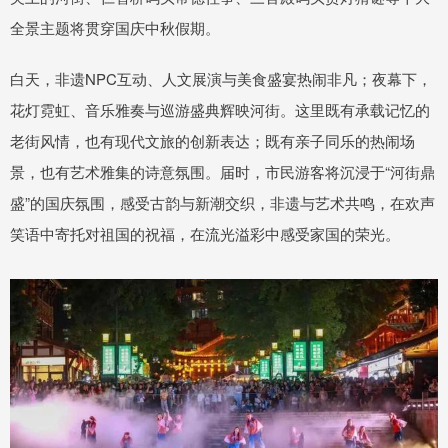
全景主题将贯穿国庆中秋假期。
白天，非遗NPC互动、人文展演与美食盛宴热闹非凡；夜幕下，
花灯霓虹、音乐雅奏与巡游盛典辉映河街。这里既有承载记忆的
老街风情，也有现代文旅的创新表达；既有亲子同乐的热闹场
景，也有艺术雅集的诗意氛围。届时，市民游客将沉浸于“河街鼎
盛”的国庆氛围，感受古韵与新潮交织，非遗与艺术共鸣，在欢声
笑语中寄托对祖国的祝福，在流光溢彩中感受家国的荣光。