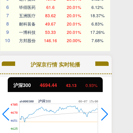
6
毕得医药
61.6
20.01%
6.12%
7
五洲医疗
83.62
20.01%
18.37%
8
耐科装备
49.67
20.01%
6.83%
9
一博科技
53.33
20.01%
17.26%
10
方邦股份
146.16
20.00%
7.68%
沪深京行情 实时轮播
沪深300
4694.44
北
43.13
0.93%