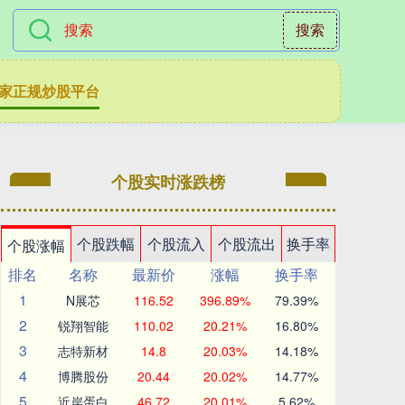
搜索
家正规炒股平台
个股实时涨跌榜
个股跌幅
个股流入
个股流出
换手率
个股涨幅
排名
名称
最新价
涨幅
换手率
1
N展芯
116.52
396.89%
79.39%
2
锐翔智能
110.02
20.21%
16.80%
3
志特新材
14.8
20.03%
14.18%
4
博腾股份
20.44
20.02%
14.77%
5
近岸蛋白
46.72
20.01%
5.62%