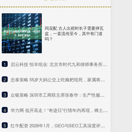
同花配 古人出殡时长子需要摔瓦
盆，一直流传至今，其中有门道
吗？
1
​启云科技 恒丰纸业: 北京市时代九和律师事务所关于牡丹江恒丰纸业股份有限公司发行股份购买资产暨关联交易之补充法律意见书（一）内容摘要
2
​忠泰策略 55岁大妈公交上吃糍粑噎死，家属将司机告上法庭索赔100万，司机傻眼：她自己噎死的，跟我何干！
3
​众银策略 深圳市工商联主席张春华：生产性服务业推动新一轮经济增长
4
​华力网 低开高走！“奇迹日”行情年内再现，稀土芯片板块逆势大涨 | 华宝3A日报（2025.10.13）
5
​红牛配资 2026年1月，GEO与SEO工具深度评测，哪个好？Top平台优缺点大盘点