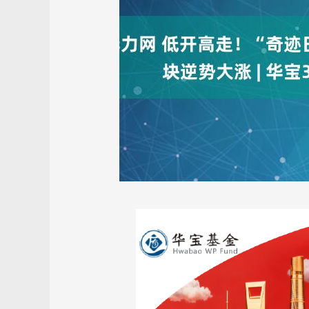
上证指数
3940.04
.40
2.13%
39.68
1.