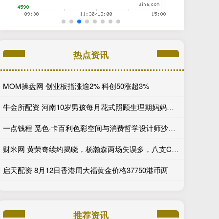
热点资讯
MOM操盘网 创业板指涨逾2% 科创50涨超3%
牛金所配资 河南10岁男孩每月花式照顾生理期妈妈：煮姜枣水，主动洗衣做饭！妈妈感动晒视频
一点钱程 觅色·卡百利色彩空间与消费哲学设计师沙龙圆满收官_艺术_心理_产品
财米网 黄荣奇续约揭晓，杨瀚森两场失误多，八支CBA球队组团选外援_广东_广厦_辽宁
启天配资 8月12日香港周大福黄金价格37750港币两
推荐资讯