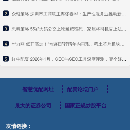
2
​众银策略 深圳市工商联主席张春华：生产性服务业推动新一轮经济增长
3
​忠泰策略 55岁大妈公交上吃糍粑噎死，家属将司机告上法庭索赔100万，司机傻眼：她自己噎死的，跟我何干！
4
​华力网 低开高走！“奇迹日”行情年内再现，稀土芯片板块逆势大涨 | 华宝3A日报（2025.10.13）
5
​红牛配资 2026年1月，GEO与SEO工具深度评测，哪个好？Top平台优缺点大盘点
智慧优配网址
配资论坛门户
最大的证券公司
国家正规炒股平台
友情链接：