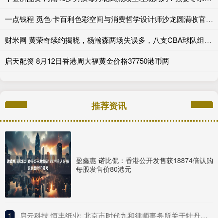
一点钱程 觅色·卡百利色彩空间与消费哲学设计师沙龙圆满收官_艺术_心理_产品
财米网 黄荣奇续约揭晓，杨瀚森两场失误多，八支CBA球队组团选外援_广东_广厦_辽宁
启天配资 8月12日香港周大福黄金价格37750港币两
推荐资讯
盈鑫惠 诺比侃：香港公开发售获18874倍认购
每股发售价80港元
1
​启云科技 恒丰纸业: 北京市时代九和律师事务所关于牡丹江恒丰纸业股份有限公司发行股份购买资产暨关联交易之补充法律意见书（一）内容摘要