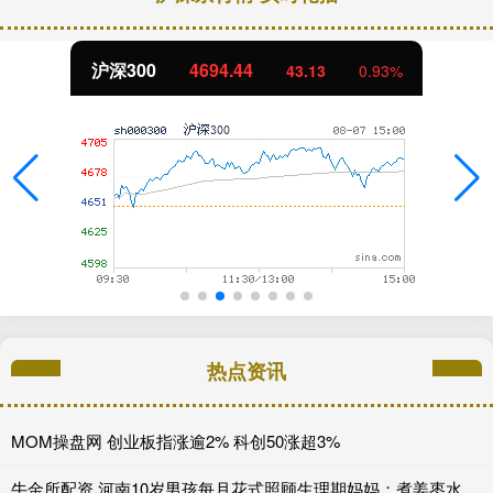
北证50
1134.24
11.37
1.01%
热点资讯
MOM操盘网 创业板指涨逾2% 科创50涨超3%
牛金所配资 河南10岁男孩每月花式照顾生理期妈妈：煮姜枣水，主动洗衣做饭！妈妈感动晒视频