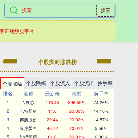
搜索
家正规炒股平台
个股实时涨跌榜
个股跌幅
个股流入
个股流出
换手率
个股涨幅
排名
名称
最新价
涨幅
换手率
1
N展芯
116.45
396.59%
74.26%
2
志特新材
14.8
20.03%
14.10%
3
博腾股份
20.44
20.02%
14.57%
4
近岸蛋白
46.72
20.01%
5.56%
5
毕得医药
61.6
20.01%
6.06%