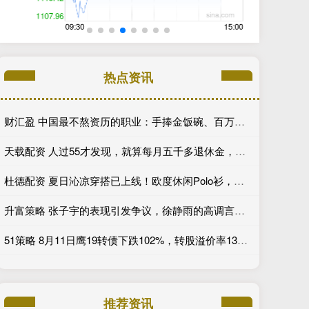
热点资讯
财汇盈 中国最不熬资历的职业：手捧金饭碗、百万年薪、万亿市场，不看经验、新人辈出？
天载配资 人过55才发现，就算每月五千多退休金，没子女或子女不成器，养老也只能做梦
杜德配资 夏日沁凉穿搭已上线！欧度休闲Polo衫，解锁男士清爽型格_面料_内容_版型
升富策略 张子宇的表现引发争议，徐静雨的高调言论是否过于乐观？_中国女篮_比赛_进攻
51策略 8月11日鹰19转债下跌102%，转股溢价率1325%
推荐资讯