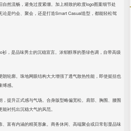
自然流畅，避免过度紧绷。加上精致的欧度logo图案细节处
约会、聚会，还是打造Smart Casual造型，都能轻松驾
lo衫，是品味男士的沉稳宣言。浓郁醇厚的墨绿色调，自带高级
硬朗轮廓。珠地网眼结构大大增强了透气散热性能，即使挺括也
束缚感。
朗，提升正式感与气场。合身版型略偏宽松。肩部、胸围、腰围
更能衬托出沉稳大气的风范。
靠、富有内涵的精英形象。商务休闲、高端聚会或日常彰显品味