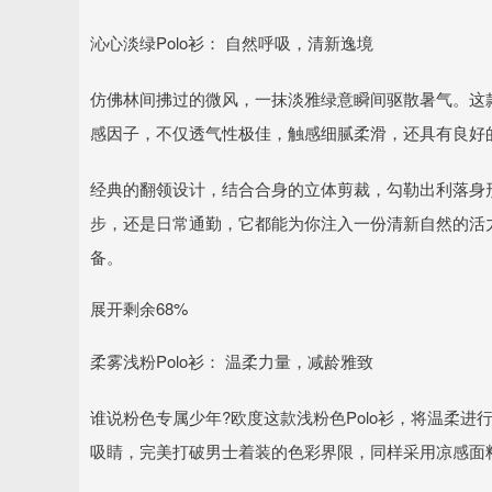
沁心淡绿Polo衫： 自然呼吸，清新逸境
仿佛林间拂过的微风，一抹淡雅绿意瞬间驱散暑气。这款
感因子，不仅透气性极佳，触感细腻柔滑，还具有良好
经典的翻领设计，结合合身的立体剪裁，勾勒出利落身
步，还是日常通勤，它都能为你注入一份清新自然的活
备。
展开剩余68%
柔雾浅粉Polo衫： 温柔力量，减龄雅致
谁说粉色专属少年?欧度这款浅粉色Polo衫，将温柔
吸睛，完美打破男士着装的色彩界限，同样采用凉感面