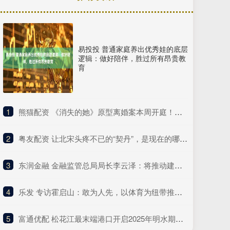
易投投 普通家庭养出优秀娃的底层
逻辑：做好陪伴，胜过所有昂贵教
育
1
​熊猫配资 《消失的她》原型离婚案本周开庭！称无法统计医疗次数和金额
2
​粤友配资 让北宋头疼不已的“契丹”，是现在的哪个民族？说出来你或许不信
3
​东润金融 金融监管总局局长李云泽：将推动建立信贷支持科技创新的专门机制 支持银行有序设立科技金融专门机构
4
​乐发 专访霍启山：敢为人先，以体育为纽带推动大湾区融合
5
​富通优配 松花江最末端港口开启2025年明水期国际货物运输