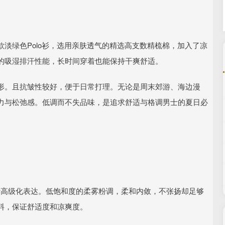
淡绿色Polo衫，选用亲肤透气的精选高支数精梳棉，加入了凉
的吸湿排汗性能，长时间穿着也能保持干爽舒适。
形。且抗皱性较好，便于日常打理。无论是周末郊游、海边漫
力与松弛感。低调而不失品味，是追求舒适与格调男士的夏日必
进行高级化表达。低饱和度的柔雾粉调，柔和内敛，不张扬却足够
料，保证舒适度和凉爽度。