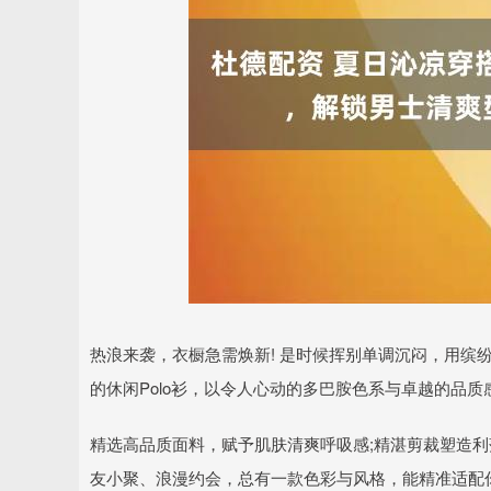
深证成指
14266.98
.90
0.74%
156.86
1
热浪来袭，衣橱急需焕新! 是时候挥别单调沉闷，用缤
的休闲Polo衫，以令人心动的多巴胺色系与卓越的品
精选高品质面料，赋予肌肤清爽呼吸感;精湛剪裁塑造
友小聚、浪漫约会，总有一款色彩与风格，能精准适配