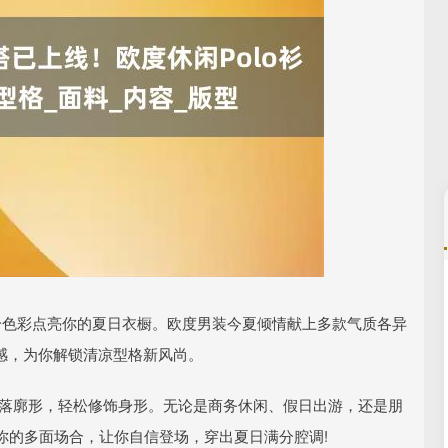
沪深300
4681.18
.11%
29.87
0.64%
纷色彩点亮你的夏日衣橱。欧度男装今夏倾情献上多款气质各异
质感，为你解锁清凉型格新风尚。
利落廓形，轻松修饰身形。无论是商务休闲、假日出游，还是朋
你的多面场合，让你自信登场，穿出夏日满分腔调!