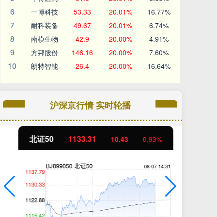
6
一博科技
53.33
20.01%
16.77%
7
耐科装备
49.67
20.01%
6.74%
8
南模生物
42.9
20.00%
4.91%
9
方邦股份
146.16
20.00%
7.60%
10
朗特智能
26.4
20.00%
16.64%
沪深京行情 实时轮播
北证50
1133.31
创
10.43
0.93%