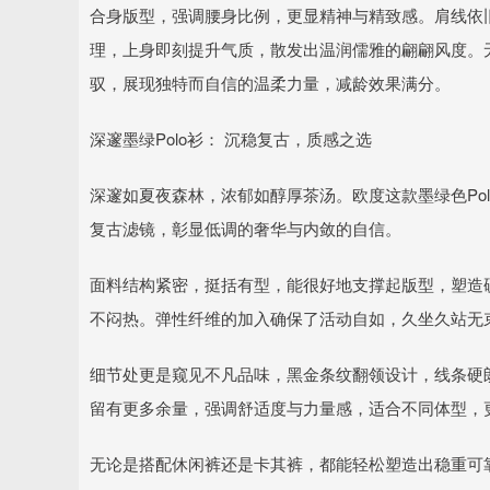
合身版型，强调腰身比例，更显精神与精致感。肩线依旧
理，上身即刻提升气质，散发出温润儒雅的翩翩风度。无论是
驭，展现独特而自信的温柔力量，减龄效果满分。
深邃墨绿Polo衫： 沉稳复古，质感之选
深邃如夏夜森林，浓郁如醇厚茶汤。欧度这款墨绿色Po
复古滤镜，彰显低调的奢华与内敛的自信。
面料结构紧密，挺括有型，能很好地支撑起版型，塑造
不闷热。弹性纤维的加入确保了活动自如，久坐久站无
细节处更是窥见不凡品味，黑金条纹翻领设计，线条硬
留有更多余量，强调舒适度与力量感，适合不同体型，
无论是搭配休闲裤还是卡其裤，都能轻松塑造出稳重可