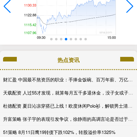
热点资讯
财汇盈 中国最不熬资历的职业：手捧金饭碗、百万年薪、万亿市场，不看经验、新人辈出？
天载配资 人过55才发现，就算每月五千多退休金，没子女或子女不成器，养老也只能做梦
杜德配资 夏日沁凉穿搭已上线！欧度休闲Polo衫，解锁男士清爽型格_面料_内容_版型
升富策略 张子宇的表现引发争议，徐静雨的高调言论是否过于乐观？_中国女篮_比赛_进攻
51策略 8月11日鹰19转债下跌102%，转股溢价率1325%