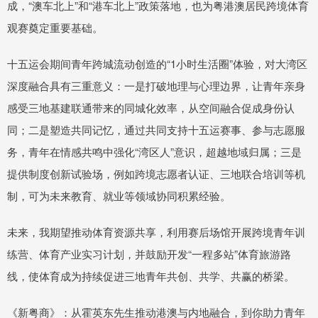
成，“澳车北上”和“港车北上”政策落地，也为粤港澳居民跨境体育
观赛奠定重要基础。
十五运会期间青年跨城流动创造的“1小时生活圈”体验，对大湾区
深度融合具有三重意义：一是打破地理与心理边界，让青年亲身
感受三地基建联通带来的同城化效率，从空间融合促成身份认
同；二是塑造共同记忆，通过共同支持十五运赛事、参与志愿服
务，青年在情感共鸣中强化“湾区人”意识，超越地域归属；三是
提供制度创新试验场，例如跨境志愿者认证、三地联合培训等机
制，可为未来教育、就业等领域协同积累经验。
未来，我期望推动体育资源共享，利用赛后场馆开展跨境青年训
练营、体育产业实习计划，并鼓励开发“一程多站”体育旅游路
线，使体育成为持续促进三地青年共创、共学、共赢的桥梁。
《新粤商》：从霍英东先生推动港澳与内地融合，到你助力青年