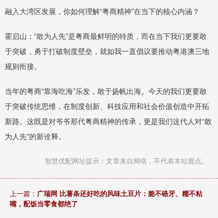
融入大湾区发展，你如何理解“粤商精神”在当下的核心内涵？
霍启山：“敢为人先”是粤商最鲜明的特质，而在当下我们更要敢
于突破，勇于打破制度壁垒，就如我一直倡议要推动粤港澳三地
规则衔接。
当年的粤商“靠海吃海”乐发，敢于扬帆出海。今天的我们更要敢
于突破传统思维，在制度创新、科技应用和社会价值创造中开拓
新路。这既是对爷爷那代粤商精神的传承，更是我们这代人对“敢
为人先”的新诠释。
智慧优配网址提示：文章来自网络，不代表本站观点。
上一篇：
广瑞网 比薯条还好吃的风味土豆片：脆不硌牙、糯不粘
嘴，配饭当零食都绝了