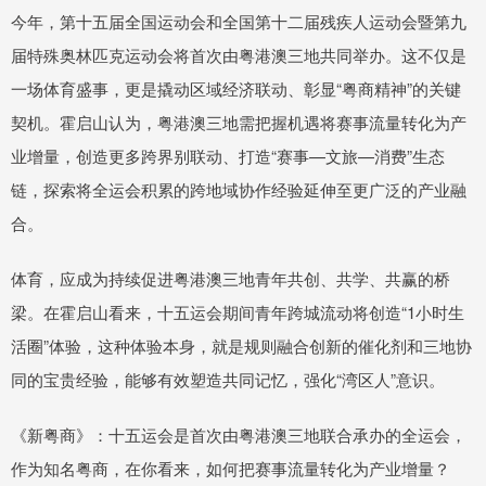
今年，第十五届全国运动会和全国第十二届残疾人运动会暨第九
届特殊奥林匹克运动会将首次由粤港澳三地共同举办。这不仅是
一场体育盛事，更是撬动区域经济联动、彰显“粤商精神”的关键
契机。霍启山认为，粤港澳三地需把握机遇将赛事流量转化为产
业增量，创造更多跨界别联动、打造“赛事—文旅—消费”生态
链，探索将全运会积累的跨地域协作经验延伸至更广泛的产业融
合。
体育，应成为持续促进粤港澳三地青年共创、共学、共赢的桥
梁。在霍启山看来，十五运会期间青年跨城流动将创造“1小时生
活圈”体验，这种体验本身，就是规则融合创新的催化剂和三地协
同的宝贵经验，能够有效塑造共同记忆，强化“湾区人”意识。
《新粤商》：十五运会是首次由粤港澳三地联合承办的全运会，
作为知名粤商，在你看来，如何把赛事流量转化为产业增量？