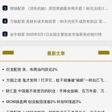
3
​熊猫配资 《消失的她》原型离婚案本周开庭！称无法统计医疗次数和金额
4
​万银配资 美财长谈关税前景：90天内完不成所有协议 望与中方达成重大进展！
5
​金牛财富 2025年5月1日全国主要批发市场香蕉价格行情
最新文章
巨龙配资 美、布两油均跌近2%
方圆之道 鬼才发明！打开它，蚊子就像被“催眠”一样自己飞进去送死
财汇盈 中国最不熬资历的职业：手捧金饭碗、百万年薪、万亿市场，不看经验、新人辈出？
MOM操盘网 创业板指涨逾2% 科创50涨超3%