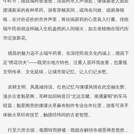
午时节，德昌城药香漫透，清晨药市人声渐起，傈僳族老人面前
摆满新采的各种草药。游客穿梭其间，或询名问效、或俯身细
嗅，在讨价还价的市井声里，将祛病辟邪的心意装入行囊。传统
端午民俗就这样融入生机盎然的人间烟火，如古老植物在现代街
市绽放新花。
德昌的魅力远不止端午药香。在深挖民俗文化内涵上，德昌下
足“绣花功夫”——既突出地方特色、注重人居环境改善，也重视
文明传承、文化延续，让城市留记忆、让人们记乡愁。
农耕文明、凤凰城传说、红色记忆与傈僳风情在此交融生辉。
漫步古老魁星阁，耳畔似回响昔日“北达京畿、南通蒙昭”的车马
喧嚣；魁星阁旁的傈僳火草麻布制作专业合作社里，游客可亲手
体验火草织布技艺，触摸经纬间的古老智慧。
行至六所古镇，氛围转而静谧：既能在解结寺感受禅意悠然，