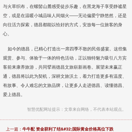
与火草织布，在螺髻山麓感受徒步乐趣，在黑龙海子享受静谧星
空，或是在温暖小城品味人间烟火——无论偏爱宁静悠然，还是
向往活力探索，德昌都能以恰好的方式，安放每一位旅客的身
心。
如今的德昌，已精心打造出一席四季不散的民俗盛宴。这些集
观赏、参与、体验于一体的特色活动，正以独特魅力吸引八方宾
客前来康养旅游，共同擘画德昌文旅崭新画卷。展望未来赢正
通，德昌将以此为契机，深耕文旅沃土，着力打造更多有温度、
有故事、令人难忘的文旅品牌，让更多人走进德昌、读懂德昌、
爱上德昌。
智慧优配网址提示：文章来自网络，不代表本站观点。
上一篇：
牛牛配 资金获利了结&#32;国际黄金价格高位下跌