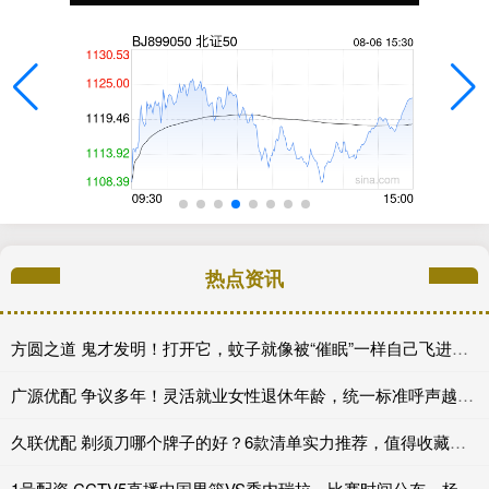
热点资讯
方圆之道 鬼才发明！打开它，蚊子就像被“催眠”一样自己飞进去送死
广源优配 争议多年！灵活就业女性退休年龄，统一标准呼声越来越高
久联优配 剃须刀哪个牌子的好？6款清单实力推荐，值得收藏！_设备_性能_刀片
1号配资 CCTV5直播中国男篮VS委内瑞拉，比赛时间公布，杨瀚森周琦都会打_亚洲_亚洲杯_1