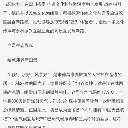
与影响力，在四川省委“推进文化和旅游深度融合发展”战略指引
下，德昌县以民俗文化为纽带，积极探索传统文化与康养旅游深
度融合新路径，推动游客从“旁观者”变为“体验者”，走出一条文化
传承与乡村振兴互融互促的高质量发展新路。
立足生态禀赋
绘就康养新图景
“山好、水好、风景好”，是来德昌康养旅游的人常挂在嘴边的
话。北纬27度的阳光下，德昌静卧安宁河谷腹地：雅砻江在城西
静静流淌，螺髻山于东侧巍然相伴。这里年均气温约17.9℃，全
年超330天是澄澈好天气，71.6%的森林覆盖率让每一次呼吸都充
盈绿意清新。正因如此，德昌成为全省首个同时拥有“中国天然氧
吧”“中国气候宜居城市”“巴蜀气候康养地”三大称号的县城，堪称
大自然馈赠的康养秘境。