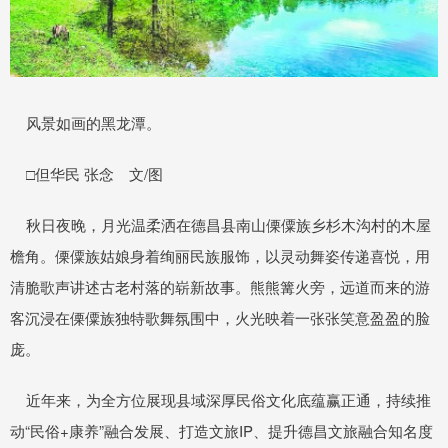
风景如画的黑龙潭。
□但华民 张念 文/图
秋日夜晚，月光温柔洒在德昌县南山傈僳族乡杉木沟村的木屋
檐角。傈僳族姑娘身着绚丽民族服饰，以灵动舞姿传递喜悦，用
清脆歌声讲述古老村落的崭新故事。熊熊篝火旁，远道而来的游
客沉浸在傈僳族独特歌舞氛围中，火光映着一张张笑意盈盈的脸
庞。
近年来，为全方位展现县域深厚民俗文化底蕴赢正通，持续推
动“民俗+康养”融合发展、打造文旅IP、提升德昌文旅融合知名度