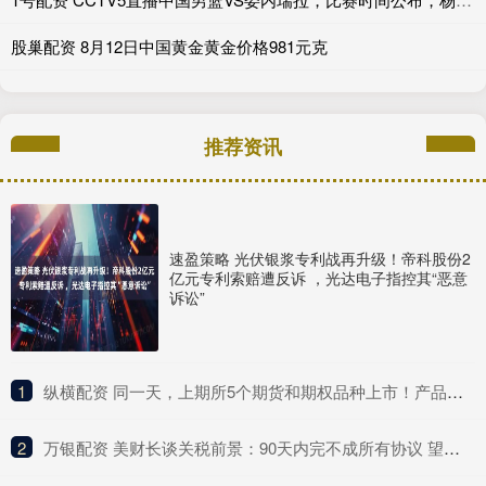
股巢配资 8月12日中国黄金黄金价格981元克
推荐资讯
速盈策略 光伏银浆专利战再升级！帝科股份2
亿元专利索赔遭反诉 ，光达电子指控其“恶意
诉讼”
1
​纵横配资 同一天，上期所5个期货和期权品种上市！产品体系持续完善
2
​万银配资 美财长谈关税前景：90天内完不成所有协议 望与中方达成重大进展！