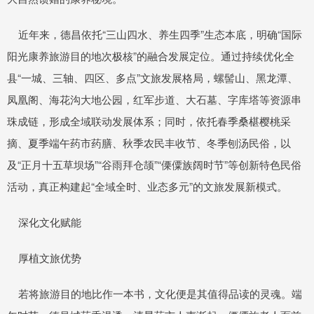
近年来，德昌依托“三山四水、养生四季”生态本底，明确“国际
阳光康养旅游目的地次极核”的融合发展定位。通过持续优化全
县“一城、三轴、四区、多点”文旅发展格局，螺髻山、黑龙潭、
凤凰阁、海花沟大地公园，红军步道、大石墓、字库塔等资源串
珠成链，形成全域联动发展体系；同时，依托春季桑椹樱桃采
摘、夏季端午药市药膳、秋季农民丰收节、冬季刨汤民俗，以
及“正月十五草坝场”“谷雨拜仓颉”“傈僳族阔时节”等创新特色民俗
活动，真正构建起“全域全时、业态多元”的文旅发展新模式。
深化文化赋能
厚植文旅优势
若将旅游目的地比作一本书，文化便是其值得品读的灵魂。端